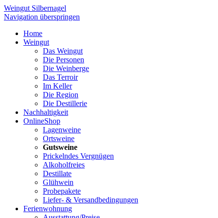
Weingut Silbernagel
Navigation überspringen
Home
Weingut
Das Weingut
Die Personen
Die Weinberge
Das Terroir
Im Keller
Die Region
Die Destillerie
Nachhaltigkeit
OnlineShop
Lagenweine
Ortsweine
Gutsweine
Prickelndes Vergnügen
Alkoholfreies
Destillate
Glühwein
Probepakete
Liefer- & Versandbedingungen
Ferienwohnung
Ausstattung/Preise