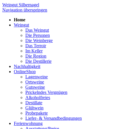
Weingut Silbernagel
Navigation überspringen
Home
Weingut
Das Weingut
Die Personen
Die Weinberge
Das Terroir
Im Keller
Die Region
Die Destillerie
Nachhaltigkeit
OnlineShop
Lagenweine
Ortsweine
Gutsweine
Prickelndes Vergnügen
Alkoholfreies
Destillate
Glühwein
Probepakete
Liefer- & Versandbedingungen
Ferienwohnung
Ausstattung/Preise