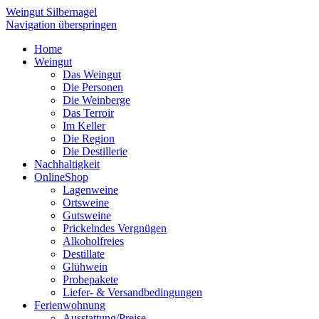
Weingut Silbernagel
Navigation überspringen
Home
Weingut
Das Weingut
Die Personen
Die Weinberge
Das Terroir
Im Keller
Die Region
Die Destillerie
Nachhaltigkeit
OnlineShop
Lagenweine
Ortsweine
Gutsweine
Prickelndes Vergnügen
Alkoholfreies
Destillate
Glühwein
Probepakete
Liefer- & Versandbedingungen
Ferienwohnung
Ausstattung/Preise