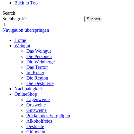
Back to Top
Search
Suchbegriffe
Suchen
Navigation überspringen
Home
Weingut
Das Weingut
Die Personen
Die Weinberge
Das Terroir
Im Keller
Die Region
Die Destillerie
Nachhaltigkeit
OnlineShop
Lagenweine
Ortsweine
Gutsweine
Prickelndes Vergnügen
Alkoholfreies
Destillate
Glühwein