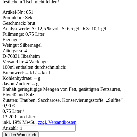
festlichem Tisch nicht fehlen!
Artikel-Nr.:
051
Produktart:
Sekt
Geschmack:
brut
Analysewerte:
A: 12,5 % vol | S: 6,5 g/l | RZ: 10,1 g/l
Füllmenge:
0,75 Liter
Erzeuger:
Weingut Silbernagel
Zittergasse 4
D-76831 Ilbesheim
Versand in:
4 Werktage
100ml enthalten durchschnittlich:
Brennwert:
-- kJ / -- kcal
Kohlenhydrate:
-- g
davon Zucker:
-- g
Enthält geringfügige Mengen von Fett, gesättigten Fettsäuren,
Eiweiß und Salz.
Zutaten: Trauben, Saccharose, Konservierungsstoffe: „Sulfite“
9,90
€
0,75 Liter /
13,20
€
pro Liter
inkl. 19% MwSt.,
zzgl. Versandkosten
Anzahl: