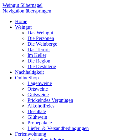
Weingut Silbernagel
Navigation überspringen
Home
Weingut
Das Weingut
Die Personen
Die Weinberge
Das Terroir
Im Keller
Die Region
Die Destillerie
Nachhaltigkeit
OnlineShop
Lagenweine
Ortsweine
Gutsweine
Prickelndes Vergnügen
Alkoholfreies
Destillate
Glühwein
Probepakete
Liefer- & Versandbedingungen
Ferienwohnung
Ausstattung/Preise