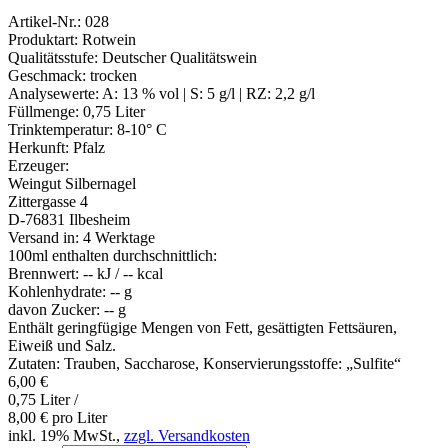
Artikel-Nr.:
028
Produktart:
Rotwein
Qualitätsstufe:
Deutscher Qualitätswein
Geschmack:
trocken
Analysewerte:
A: 13 % vol | S: 5 g/l | RZ: 2,2 g/l
Füllmenge:
0,75 Liter
Trinktemperatur:
8-10° C
Herkunft:
Pfalz
Erzeuger:
Weingut Silbernagel
Zittergasse 4
D-76831 Ilbesheim
Versand in:
4 Werktage
100ml enthalten durchschnittlich:
Brennwert:
-- kJ / -- kcal
Kohlenhydrate:
-- g
davon Zucker:
-- g
Enthält geringfügige Mengen von Fett, gesättigten Fettsäuren,
Eiweiß und Salz.
Zutaten: Trauben, Saccharose, Konservierungsstoffe: „Sulfite“
6,00
€
0,75 Liter /
8,00
€
pro Liter
inkl. 19% MwSt.,
zzgl. Versandkosten