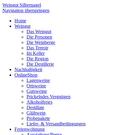
Weingut Silbernagel
Navigation überspringen
Home
Weingut
Das Weingut
Die Personen
Die Weinberge
Das Terroir
Im Keller
Die Region
Die Destillerie
Nachhaltigkeit
OnlineShop
Lagenweine
Ortsweine
Gutsweine
Prickelndes Vergnügen
Alkoholfreies
Destillate
Glühwein
Probepakete
Liefer- & Versandbedingungen
Ferienwohnung
Ausstattung/Preise