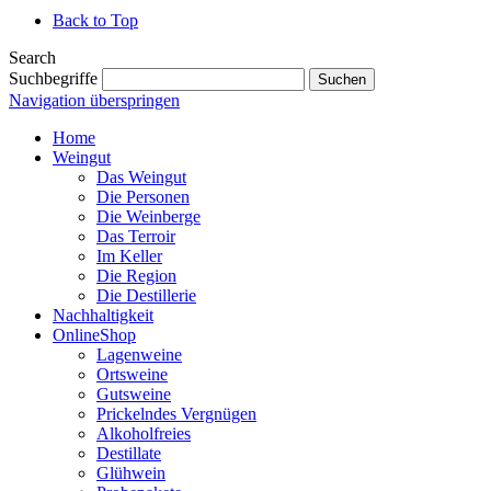
Back to Top
Search
Suchbegriffe
Suchen
Navigation überspringen
Home
Weingut
Das Weingut
Die Personen
Die Weinberge
Das Terroir
Im Keller
Die Region
Die Destillerie
Nachhaltigkeit
OnlineShop
Lagenweine
Ortsweine
Gutsweine
Prickelndes Vergnügen
Alkoholfreies
Destillate
Glühwein