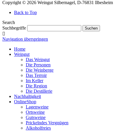
Copyright © 2026 Weingut Silbernagel, D-76831 Ilbesheim
Back to Top
Search
Suchbegriffe
Suchen
Navigation überspringen
Home
Weingut
Das Weingut
Die Personen
Die Weinberge
Das Terroir
Im Keller
Die Region
Die Destillerie
Nachhaltigkeit
OnlineShop
Lagenweine
Ortsweine
Gutsweine
Prickelndes Vergnügen
Alkoholfreies