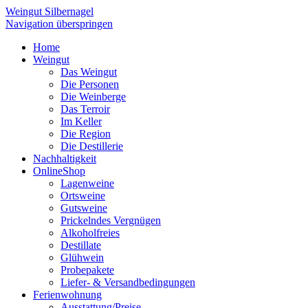
Weingut Silbernagel
Navigation überspringen
Home
Weingut
Das Weingut
Die Personen
Die Weinberge
Das Terroir
Im Keller
Die Region
Die Destillerie
Nachhaltigkeit
OnlineShop
Lagenweine
Ortsweine
Gutsweine
Prickelndes Vergnügen
Alkoholfreies
Destillate
Glühwein
Probepakete
Liefer- & Versandbedingungen
Ferienwohnung
Ausstattung/Preise